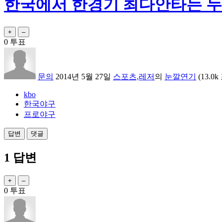
한국에서 한경기 최다안타는 누
0
투표
문의
2014년 5월 27일
스포츠,레저
의
눈깔연기
(
13.0k
kbo
한국야구
프로야구
1
답변
0
투표