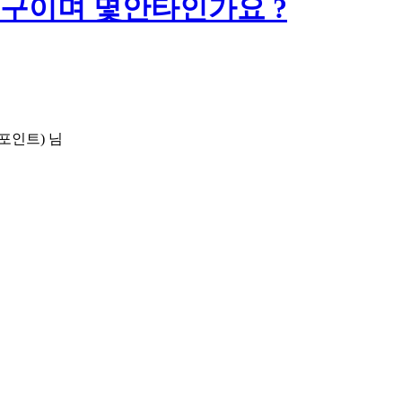
구이며 몇안타인가요 ?
포인트)
님