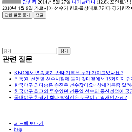
답변됨
2014년 5월 27일
니가날떠나
(
12.8k
포인트)
님
2010년 4월 9일 가르시아 선수가 한화를상대로 7안타 경기한
관련 질문
KBO에서 연속경기 안타 기록은 누가 가지고있나요 ?
최동원, 선동열 선수시절에 둘이 맞대결에서 15회까지 
한국야구 최다승은 송진우 선수잖아요~ 상세기록좀 알려
한국야구 최고의 투수였던 선동열 선수의 통산성적이 궁
국내야구 한경기 최다 탈삼진은 누구이고 몇개인가요 ?
피드백 보내기
help