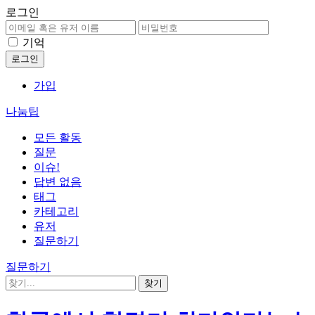
로그인
기억
가입
나눔팁
모든 활동
질문
이슈!
답변 없음
태그
카테고리
유저
질문하기
질문하기