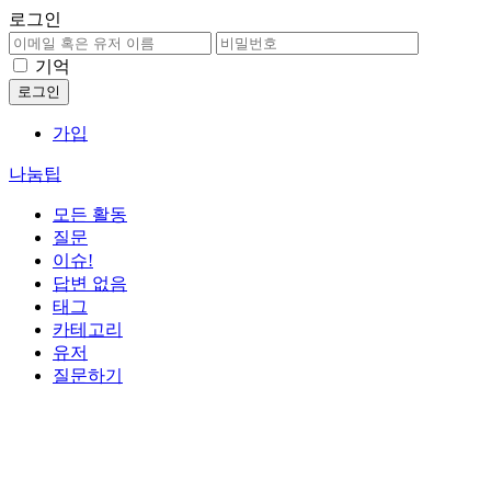
로그인
기억
가입
나눔팁
모든 활동
질문
이슈!
답변 없음
태그
카테고리
유저
질문하기