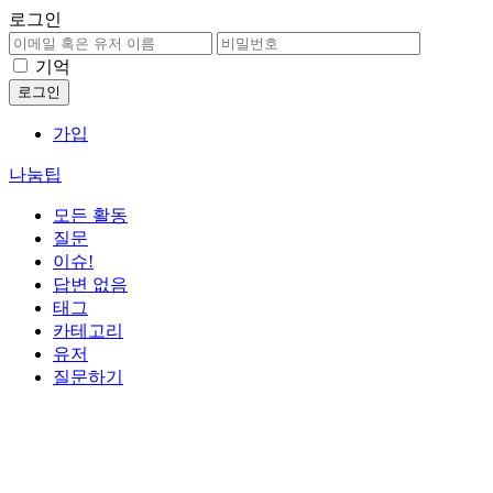
로그인
기억
가입
나눔팁
모든 활동
질문
이슈!
답변 없음
태그
카테고리
유저
질문하기