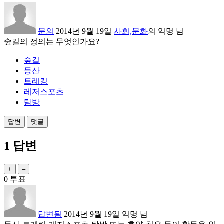
문의
2014년 9월 19일
사회,문화
의
익명
님
숲길의 정의는 무엇인가요?
숲길
등산
트레킹
레저스포츠
탐방
1
답변
0
투표
답변됨
2014년 9월 19일
익명
님