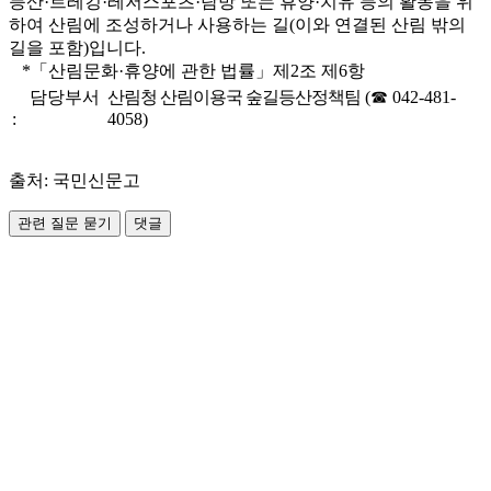
등산·트레킹·레저스포츠·탐방 또는 휴양·치유 등의 활동을 위
하여 산림에 조성하거나 사용하는 길(이와 연결된 산림 밖의
길을 포함)입니다.
*「산림문화·휴양에 관한 법률」제2조 제6항
담당부서
산림청 산림이용국 숲길등산정책팀
(☎ 042-481-
:
4058)
출처: 국민신문고