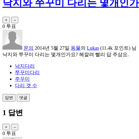
낙지와 쭈꾸미 다리는 몇개인가
0
투표
문의
2014년 5월 27일
동물
의
Lukas
(
11.4k
포인트)
님
낙지와 쭈꾸미 다리는 몇개인가요? 헤깔려 빨리 답 주삼요.
낙지다리
쭈꾸미다리
주꾸미
다리 갯 수
1
답변
0
투표