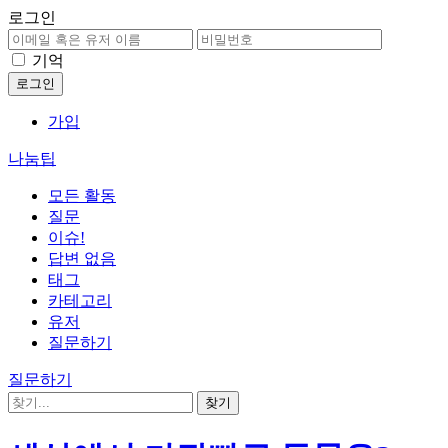
로그인
기억
가입
나눔팁
모든 활동
질문
이슈!
답변 없음
태그
카테고리
유저
질문하기
질문하기