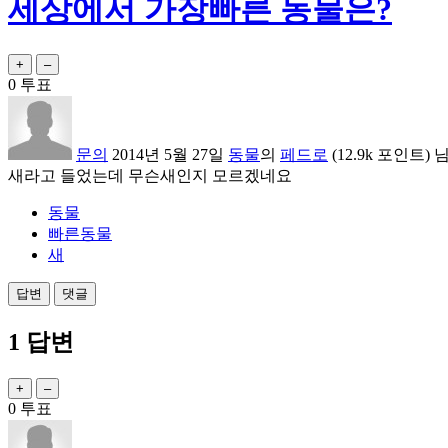
세상에서 가장빠른 동물은?
0
투표
문의
2014년 5월 27일
동물
의
페드로
(
12.9k
포인트)
새라고 들었는데 무슨새인지 모르겠네요
동물
빠른동물
새
1
답변
0
투표