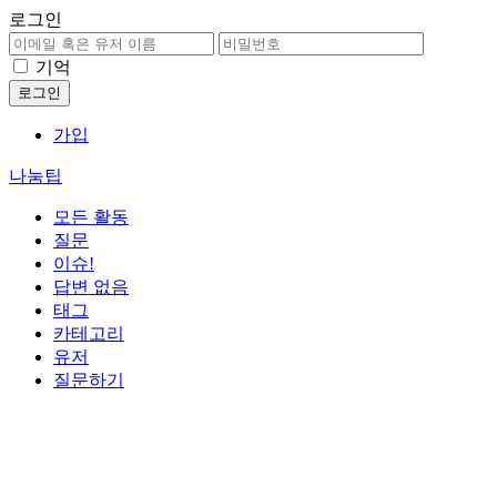
로그인
기억
가입
나눔팁
모든 활동
질문
이슈!
답변 없음
태그
카테고리
유저
질문하기