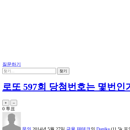
질문하기
로또 597회 당첨번호는 몇번인
0
투표
문의
2014년 5월 27일
금융,재테크
의
Danika
(
11.5k
포