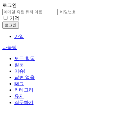
로그인
기억
가입
나눔팁
모든 활동
질문
이슈!
답변 없음
태그
카테고리
유저
질문하기