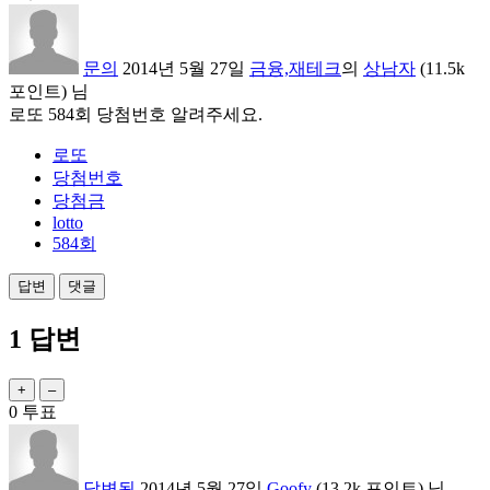
문의
2014년 5월 27일
금융,재테크
의
상남자
(
11.5k
포인트)
님
로또 584회 당첨번호 알려주세요.
로또
당첨번호
당첨금
lotto
584회
1
답변
0
투표
답변됨
2014년 5월 27일
Goofy
(
13.2k
포인트)
님