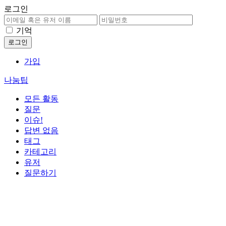
로그인
기억
가입
나눔팁
모든 활동
질문
이슈!
답변 없음
태그
카테고리
유저
질문하기