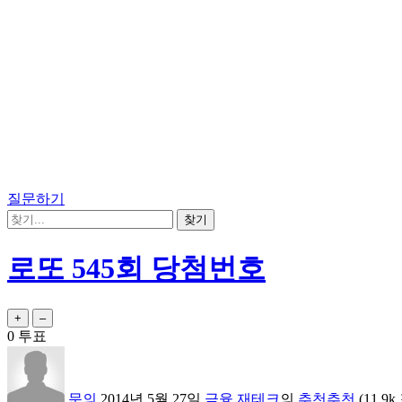
질문하기
로또 545회 당첨번호
0
투표
문의
2014년 5월 27일
금융,재테크
의
추천추천
(
11.9k