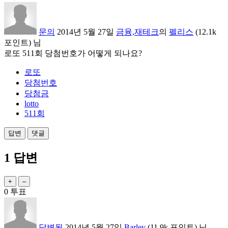
문의
2014년 5월 27일
금융,재테크
의
펠리스
(
12.1k
포인트)
님
로또 511회 당첨번호가 어떻게 되나요?
로또
당첨번호
당첨금
lotto
511회
1
답변
0
투표
답변됨
2014년 5월 27일
Barley
(
11.9k
포인트)
님