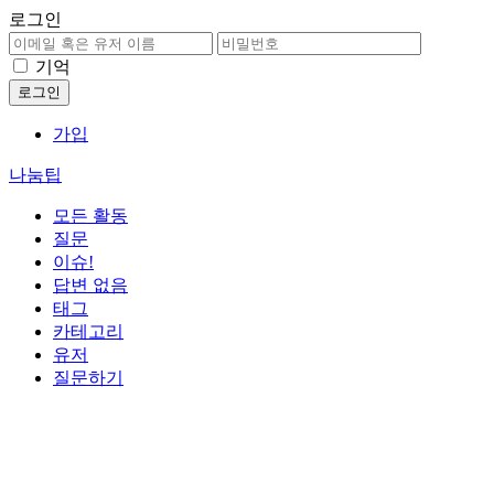
로그인
기억
가입
나눔팁
모든 활동
질문
이슈!
답변 없음
태그
카테고리
유저
질문하기