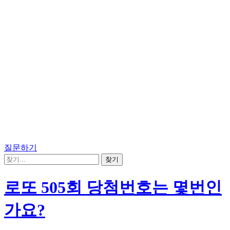
질문하기
로또 505회 당첨번호는 몇번인
가요?