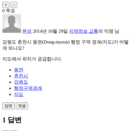
0
투표
문의
2014년 10월 29일
지역정보,교통
의
익명
님
강원도 춘천시 동면
(Dong-myeon) 행정 구역 경계(지도)가 어떻
게 되나요?
지도에서 위치가 궁금합니다.
동면
춘천시
강원도
행정구역경계
지도
1
답변