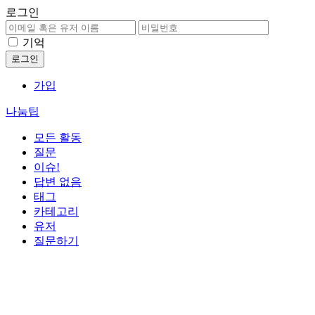
로그인
기억
가입
나눔팁
모든 활동
질문
이슈!
답변 없음
태그
카테고리
유저
질문하기