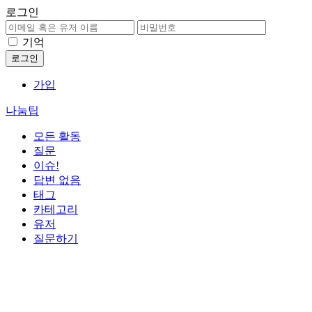
로그인
기억
가입
나눔팁
모든 활동
질문
이슈!
답변 없음
태그
카테고리
유저
질문하기