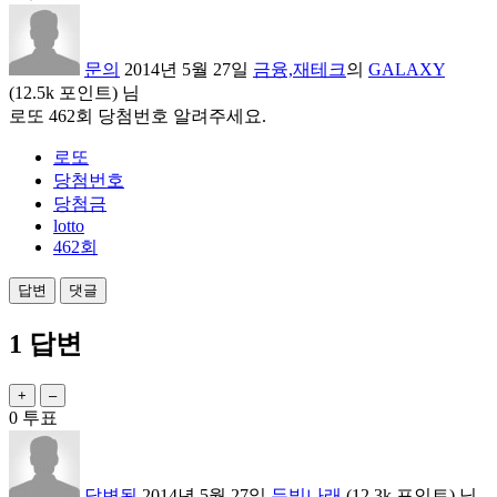
문의
2014년 5월 27일
금융,재테크
의
GALAXY
(
12.5k
포인트)
님
로또 462회 당첨번호 알려주세요.
로또
당첨번호
당첨금
lotto
462회
1
답변
0
투표
답변됨
2014년 5월 27일
두빛나래
(
12.3k
포인트)
님