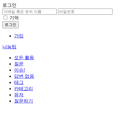
로그인
기억
가입
나눔팁
모든 활동
질문
이슈!
답변 없음
태그
카테고리
유저
질문하기