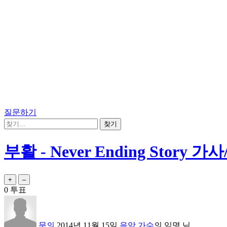
질문하기
부활 - Never Ending Story 가
0
투표
문의
2014년 11월 15일
음악,가수
의
익명
님