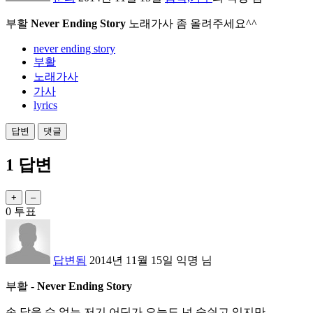
부활
Never Ending Story
노래가사 좀 올려주세요^^
never ending story
부활
노래가사
가사
lyrics
1
답변
0
투표
답변됨
2014년 11월 15일
익명
님
부활
-
Never Ending Story
손 닿을 수 없는 저기 어딘가 오늘도 넌 숨쉬고 있지만