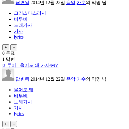
답변됨
2014년 12월 22일
음악,가수
의
익명
님
크리스마스라서
비투비
노래가사
가사
lyrics
0
투표
1
답변
비투비 - 울어도 돼 가사/MV
답변됨
2014년 12월 22일
음악,가수
의
익명
님
울어도 돼
비투비
노래가사
가사
lyrics