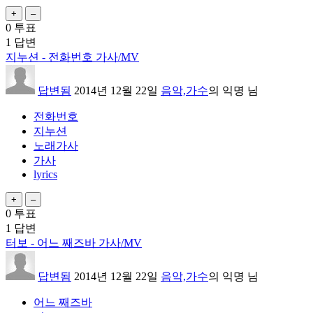
0
투표
1
답변
지누션 - 전화번호 가사/MV
답변됨
2014년 12월 22일
음악,가수
의
익명
님
전화번호
지누션
노래가사
가사
lyrics
0
투표
1
답변
터보 - 어느 째즈바 가사/MV
답변됨
2014년 12월 22일
음악,가수
의
익명
님
어느 째즈바