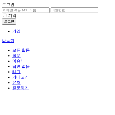
로그인
기억
가입
나눔팁
모든 활동
질문
이슈!
답변 없음
태그
카테고리
유저
질문하기