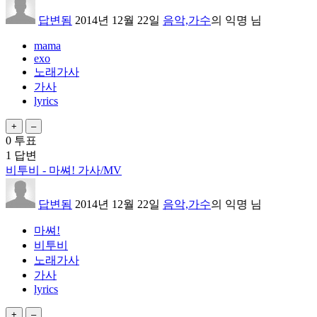
답변됨
2014년 12월 22일
음악,가수
의
익명
님
mama
exo
노래가사
가사
lyrics
0
투표
1
답변
비투비 - 마쎠! 가사/MV
답변됨
2014년 12월 22일
음악,가수
의
익명
님
마쎠!
비투비
노래가사
가사
lyrics