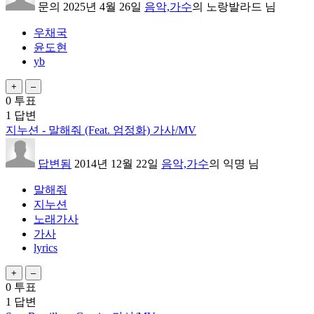
문의
2025년 4월 26일
음악,가수
의
노랑발라드
님
우채국
윤도현
yb
0
투표
1
답변
지누션 - 말해줘 (Feat. 엄정화) 가사/MV
답변됨
2014년 12월 22일
음악,가수
의
익명
님
말해줘
지누션
노래가사
가사
lyrics
0
투표
1
답변