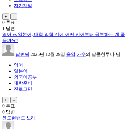
자기계발
0
투표
1
답변
영어 vs 일본어, 대학 입학 전에 어떤 언어부터 공부하는 게 좋
을까요?
답변됨
2025년 12월 29일
음악,가수
의
달콤한루나
님
영어
일본어
외국어공부
대학준비
진로고민
0
투표
0
답변
윤도현밴드 노래