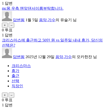
1
답변
mc몽 우측 맨앞댄서이름부탁합니다.
답변됨
1월 5일
음악,가수
의
유슬기
님
0
투표
1
답변
크리스마스에 출근하고 50만 원 vs 일주일 내내 휴가, 당신의
선택은?
답변됨
2025년 12월 29일
음악,가수
의
모카한잔
님
크리스마스
휴가
출근
선택
직장인
0
투표
1
답변