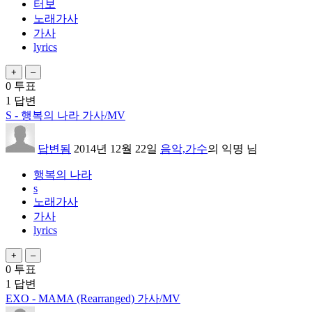
터보
노래가사
가사
lyrics
0
투표
1
답변
S - 행복의 나라 가사/MV
답변됨
2014년 12월 22일
음악,가수
의
익명
님
행복의 나라
s
노래가사
가사
lyrics
0
투표
1
답변
EXO - MAMA (Rearranged) 가사/MV