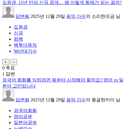
도원경, 15년 만의 신곡 공개… 왜 이렇게 화제가 되는 걸까?
답변됨
2025년 12월 29일
음악,가수
의
소리한모금
님
도원경
신곡
컴백
백투더뮤직
90년대가수
0
투표
1
답변
외국어 회화를 익히려면 뭐부터 시작해야 할까요? 영어 vs 일
본어 고민입니다
답변됨
2025년 12월 29일
음악,가수
의
몽글한카이
님
외국어회화
영어공부
일본어공부
노베이스