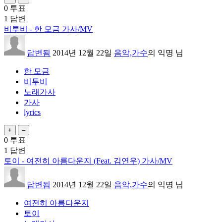
0
투표
1
답변
비투비 - 한 모금 가사/MV
답변됨
2014년 12월 22일
음악,가수
의
익명
님
한 모금
비투비
노래가사
가사
lyrics
0
투표
1
답변
토이 - 여전히 아름다운지 (Feat. 김연우) 가사/MV
답변됨
2014년 12월 22일
음악,가수
의
익명
님
여전히 아름다운지
토이