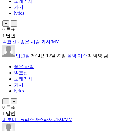
노래가사
가사
lyrics
0
투표
1
답변
박효신 - 좋은 사람 가사/MV
답변됨
2014년 12월 22일
음악,가수
의
익명
님
좋은 사람
박효신
노래가사
가사
lyrics
0
투표
1
답변
비투비 - 크리스마스라서 가사/MV