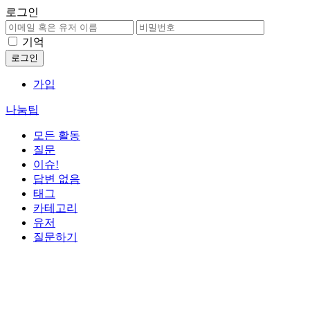
로그인
기억
가입
나눔팁
모든 활동
질문
이슈!
답변 없음
태그
카테고리
유저
질문하기