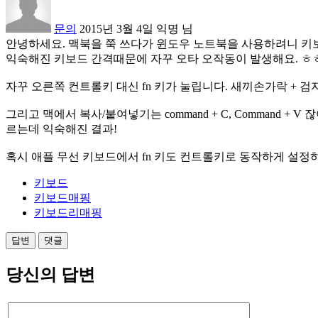
문의
2015년 3월 4일
익명
님
안녕하세요. 맥북을 쭉 쓰다가 윈도우 노트북을 사용하려니 키
익숙해진 키보드 간격때문에 자꾸 오타 오작동이 발생해요. ㅎㅎ 가장 큰 혼동은 
자꾸 오른쪽 컨트롤키 대신 fn 키가 눌립니다. 새끼손가락 + 검
그리고 맥에서 복사/붙여넣기는 command + C, Comman
르는데 익숙해진 결과!
혹시 애플 무선 키보드에서 fn 키도 컨트롤키로 동작하게 설정
키보드
키보드매핑
키보드리매핑
당신의 답변