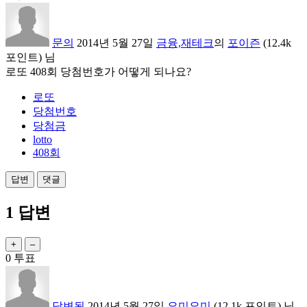
문의
2014년 5월 27일
금융,재테크
의
포이즌
(
12.4k
포인트)
님
로또 408회 당첨번호가 어떻게 되나요?
로또
당첨번호
당첨금
lotto
408회
1
답변
0
투표
답변됨
2014년 5월 27일
요미요미
(
12.1k
포인트)
님