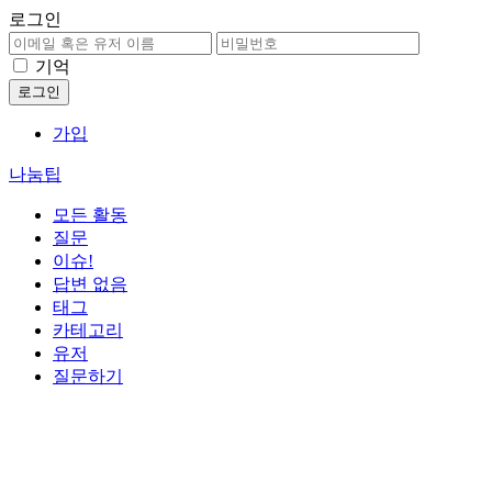
로그인
기억
가입
나눔팁
모든 활동
질문
이슈!
답변 없음
태그
카테고리
유저
질문하기