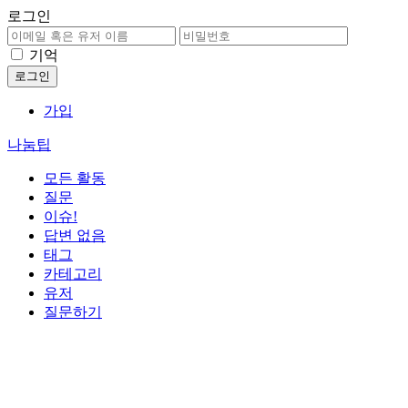
로그인
기억
가입
나눔팁
모든 활동
질문
이슈!
답변 없음
태그
카테고리
유저
질문하기