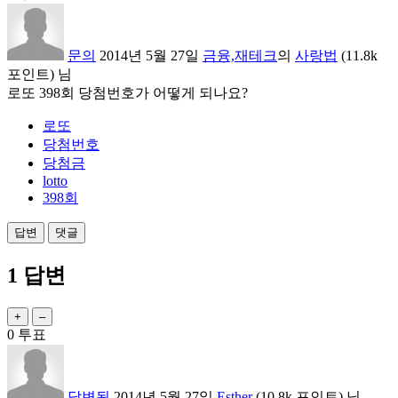
문의
2014년 5월 27일
금융,재테크
의
사랑법
(
11.8k
포인트)
님
로또 398회 당첨번호가 어떻게 되나요?
로또
당첨번호
당첨금
lotto
398회
1
답변
0
투표
답변됨
2014년 5월 27일
Esther
(
10.8k
포인트)
님