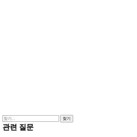
관련 질문