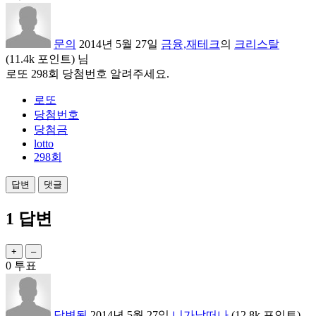
문의
2014년 5월 27일
금융,재테크
의
크리스탈
(
11.4k
포인트)
님
로또 298회 당첨번호 알려주세요.
로또
당첨번호
당첨금
lotto
298회
1
답변
0
투표
답변됨
2014년 5월 27일
니가날떠나
(
12.8k
포인트)