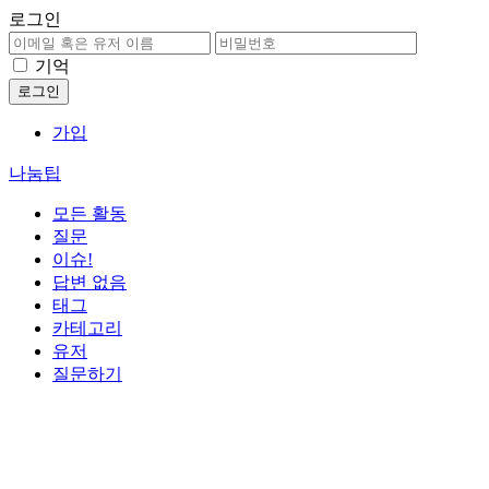
로그인
기억
가입
나눔팁
모든 활동
질문
이슈!
답변 없음
태그
카테고리
유저
질문하기