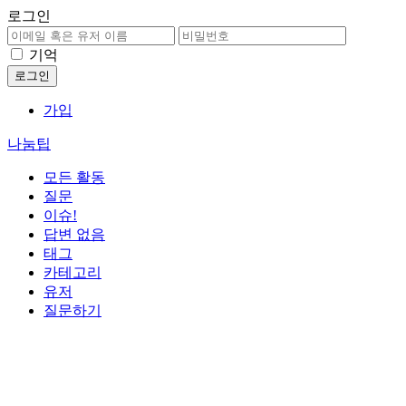
로그인
기억
가입
나눔팁
모든 활동
질문
이슈!
답변 없음
태그
카테고리
유저
질문하기