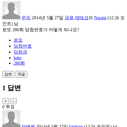
문의
2014년 5월 27일
금융,재테크
의
Naomi
(
12.2k
포
인트)
님
로또 280회 당첨번호가 어떻게 되나요?
로또
당첨번호
당첨금
lotto
280회
1
답변
0
투표
답변됨
2014년 5월 27일
kimkim
(
12.5k
포인트)
님