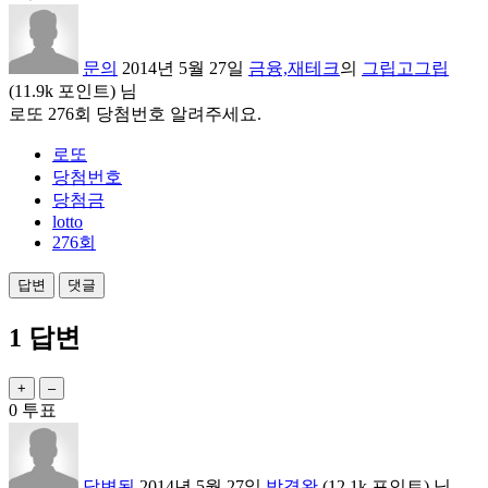
문의
2014년 5월 27일
금융,재테크
의
그립고그립
(
11.9k
포인트)
님
로또 276회 당첨번호 알려주세요.
로또
당첨번호
당첨금
lotto
276회
1
답변
0
투표
답변됨
2014년 5월 27일
박경완
(
12.1k
포인트)
님