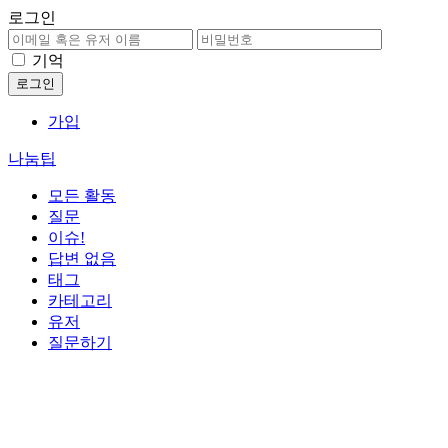
로그인
기억
가입
나눔팁
모든 활동
질문
이슈!
답변 없음
태그
카테고리
유저
질문하기