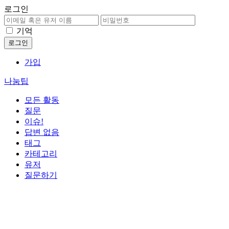
로그인
기억
가입
나눔팁
모든 활동
질문
이슈!
답변 없음
태그
카테고리
유저
질문하기