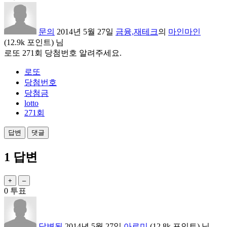
문의
2014년 5월 27일
금융,재테크
의
마인마인
(
12.9k
포인트)
님
로또 271회 당첨번호 알려주세요.
로또
당첨번호
당첨금
lotto
271회
1
답변
0
투표
답변됨
2014년 5월 27일
아로미
(
12.8k
포인트)
님