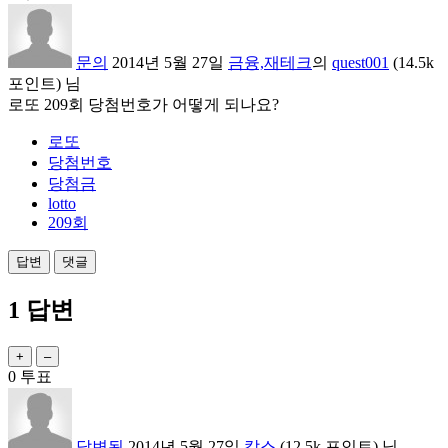
문의
2014년 5월 27일
금융,재테크
의
quest001
(
14.5k
포인트)
님
로또 209회 당첨번호가 어떻게 되나요?
로또
당첨번호
당첨금
lotto
209회
1
답변
0
투표
답변됨
2014년 5월 27일
캅스
(
12.5k
포인트)
님