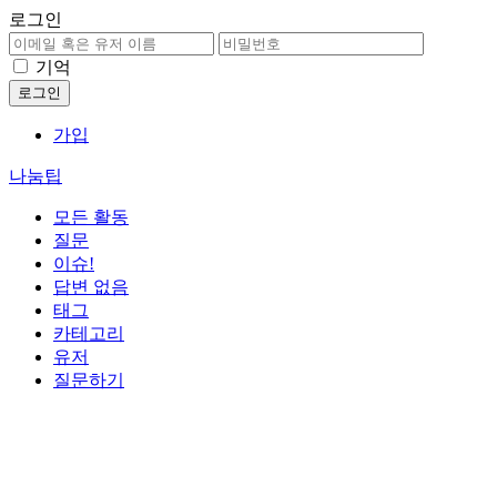
로그인
기억
가입
나눔팁
모든 활동
질문
이슈!
답변 없음
태그
카테고리
유저
질문하기