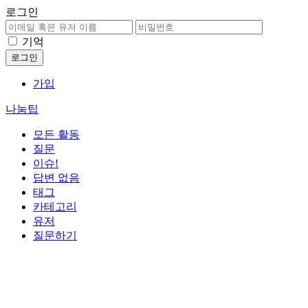
로그인
기억
가입
나눔팁
모든 활동
질문
이슈!
답변 없음
태그
카테고리
유저
질문하기