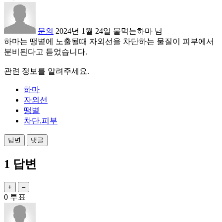
문의
2024년 1월 24일
물먹는하마
님
하마는 땡볕에 노출될때 자외선을 차단하는 물질이 피부에서
분비된다고 듣었습니다.
관련 정보를 알려주세요.
하마
자외선
땡볕
차단.피부
1
답변
0
투표