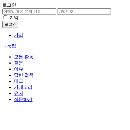
로그인
기억
가입
나눔팁
모든 활동
질문
이슈!
답변 없음
태그
카테고리
유저
질문하기