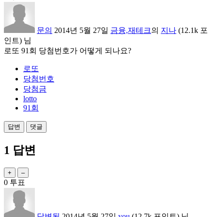
문의
2014년 5월 27일
금융,재테크
의
지나
(
12.1k
포
인트)
님
로또 91회 당첨번호가 어떻게 되나요?
로또
당첨번호
당첨금
lotto
91회
1
답변
0
투표
답변됨
2014년 5월 27일
you
(
12.7k
포인트)
님