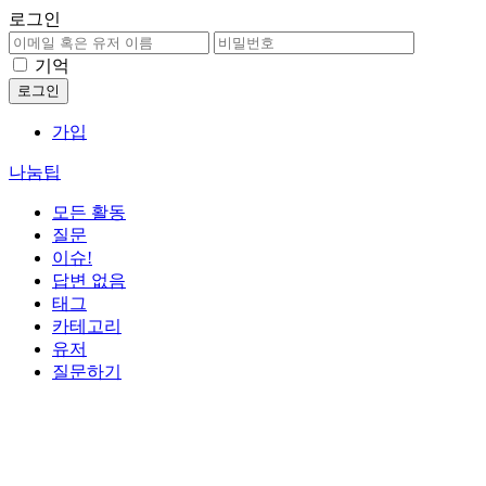
로그인
기억
가입
나눔팁
모든 활동
질문
이슈!
답변 없음
태그
카테고리
유저
질문하기