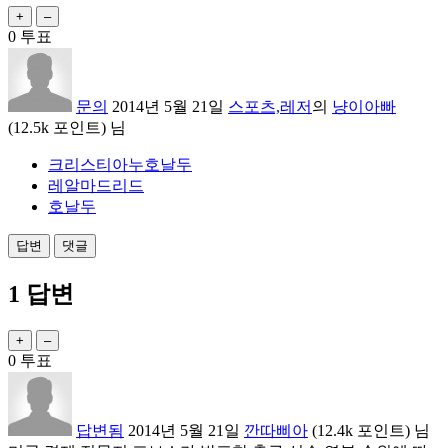
0
투표
문의
2014년 5월 21일
스포츠,레저
의
냥이아빠
(
12.5k
포인트)
님
크리스티아누호날두
레알마드리드
호날두
1
답변
0
투표
답변됨
2014년 5월 21일
깐따삐아
(
12.4k
포인트)
님