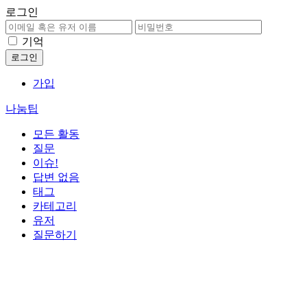
로그인
기억
가입
나눔팁
모든 활동
질문
이슈!
답변 없음
태그
카테고리
유저
질문하기