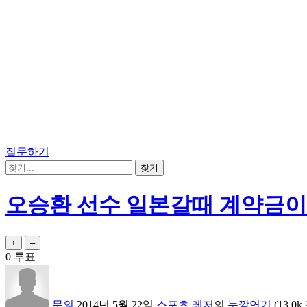
질문하기
오승환 선수 일본갈때 계약금이
0
투표
문의
2014년 5월 22일
스포츠,레저
의
눈깔연기
(
13.0k