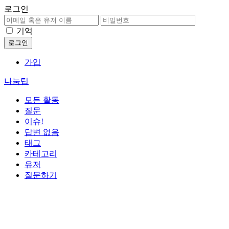
로그인
기억
가입
나눔팁
모든 활동
질문
이슈!
답변 없음
태그
카테고리
유저
질문하기