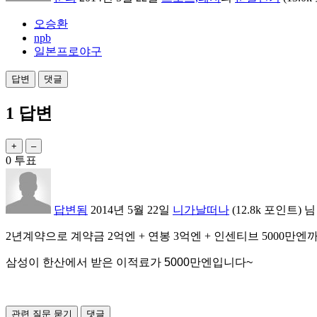
오승환
npb
일본프로야구
1
답변
0
투표
답변됨
2014년 5월 22일
니가날떠나
(
12.8k
포인트)
님
2년계약으로 계약금 2억엔 + 연봉 3억엔 + 인센티브 5000만
삼성이 한산에서 받은 이적료가
5000만엔입니다~