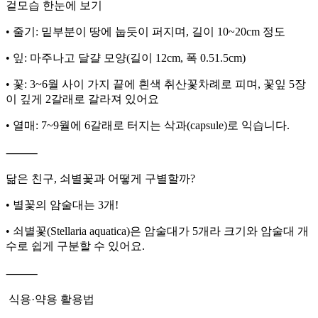
겉모습 한눈에 보기
• 줄기: 밑부분이 땅에 눕듯이 퍼지며, 길이 10~20cm 정도
• 잎: 마주나고 달걀 모양(길이 12cm, 폭 0.51.5cm)
• 꽃: 3~6월 사이 가지 끝에 흰색 취산꽃차례로 피며, 꽃잎 5장
이 깊게 2갈래로 갈라져 있어요
• 열매: 7~9월에 6갈래로 터지는 삭과(capsule)로 익습니다.
⸻
닮은 친구, 쇠별꽃과 어떻게 구별할까?
• 별꽃의 암술대는 3개!
• 쇠별꽃(Stellaria aquatica)은 암술대가 5개라 크기와 암술대 개
수로 쉽게 구분할 수 있어요.
⸻
️ 식용·약용 활용법