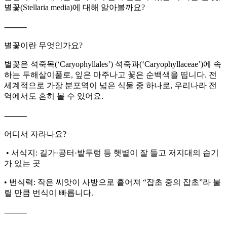
별꽃(Stellaria media)에 대해 알아볼까요?
⸻
별꽃이란 무엇인가요?
별꽃은 석죽목(‘Caryophyllales’) 석죽과(‘Caryophyllaceae’)에 속
하는 두해살이풀로, 잎은 마주나고 꽃은 순백색을 띱니다. 전
세계적으로 가장 분포역이 넓은 식물 중 하나로, 우리나라 전
역에서도 흔히 볼 수 있어요.
⸻
어디서 자라나요?
• 서식지: 길가·공터·밭두렁 등 햇볕이 잘 들고 저지대의 습기
가 있는 곳
• 번식력: 작은 씨앗이 사방으로 흩어져 “잡초 중의 잡초”라 불
릴 만큼 번식이 빠릅니다.
⸻