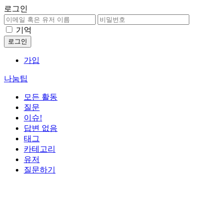
로그인
기억
가입
나눔팁
모든 활동
질문
이슈!
답변 없음
태그
카테고리
유저
질문하기