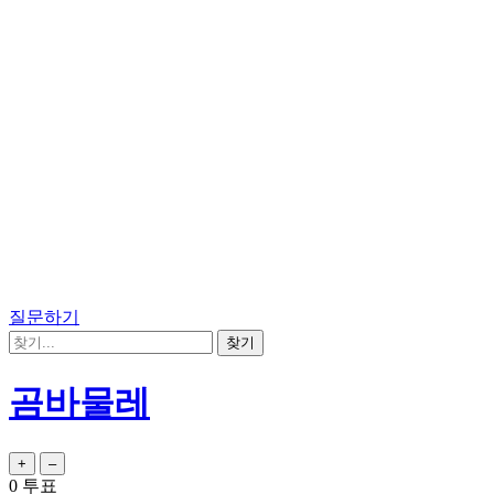
질문하기
곰바물레
0
투표