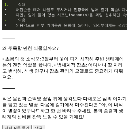
1.    
식용

•    어린순을 데쳐 나물로 무치거나 된장국에 넣어 즐겨 먹습니다.

2.    
약용

⸻
왜 주목할 만한 식물일까요?
• 초봄의 첫 소식꾼: 3월부터 꽃이 피기 시작해 주변 생태계에
봄의 전령 역할을 합니다. • 범세계적 잡초: 어디서나 잘 자라
고 번식해, 식생 연구나 잡초 관리의 모델로도 중요하게 다뤄
져요.
⸻
작은 몸집과 순백빛 꽃잎 뒤에 생각보다 다채로운 삶의 이야기
를 담고 있는 별꽃. 다음에 길가에서 마주친다면 “아, 이 녀석
이 별꽃이었구나!” 하고 한 번 바라봐 주세요. 봄의 숨결과 생
태계의 신비를 잔뜩 느낄 수 있을 거예요!