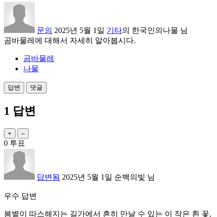
문의
2025년 5월 1일
기타
의
한국인의나물
님
곰바물레에 대해서 자세히 알아봅시다.
곰바물레
나물
1
답변
0
투표
답변됨
2025년 5월 1일
순백의빛
님
우수 답변
봄볕이 따스해지는 길가에서 흔히 만날 수 있는 이 작은 흰 꽃,