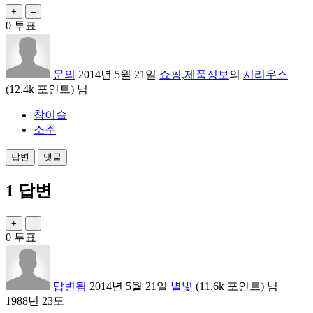
0
투표
문의
2014년 5월 21일
쇼핑,제품정보
의
시리우스
(
12.4k
포인트)
님
참이슬
소주
1
답변
0
투표
답변됨
2014년 5월 21일
별빛
(
11.6k
포인트)
님
1988년 23도