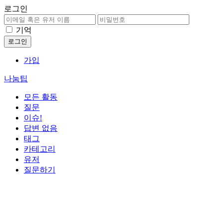
로그인
기억
가입
나눔팁
모든 활동
질문
이슈!
답변 없음
태그
카테고리
유저
질문하기