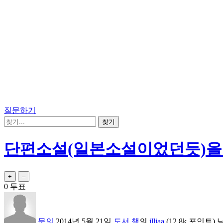
질문하기
단편소설(일본소설이었던듯)을
0
투표
문의
2014년 5월 21일
도서,책
의
illiaa
(
12.8k
포인트)