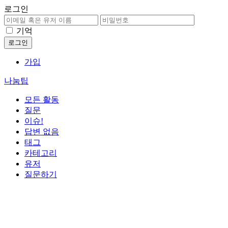
로그인
기억
가입
나눔팁
모든 활동
질문
이슈!
답변 없음
태그
카테고리
유저
질문하기