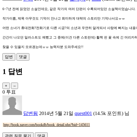
6~7년 전에 읽었던 소설인데요, 같은 작가의 여러 단편이 수록되어있던 소설책이었습니다.
작가이름, 제목 아무것도 기억이 안나고 희미하게 대략의 스토리만 기억나서요ㅠㅠ
어떤 소녀가 휴대전화?전화기로 다른 시공?의 소년과 우연히 알게되서 사랑에 빠지는 내
간간이 나오던 일러스트도 예뻤고 그 중에(이건 다른 스토린데) 활짝 핀 꽃 속에 긴 머리카
찾을 수 있을지 모르겠는데ㅠㅠ 능력자분 도와주세요!!
1
답변
0
투표
답변됨
2014년 5월 21일
quest001
(
14.5k
포인트)
님
http://book.naver.com/bookdb/book_detail.nhn?bid=145611