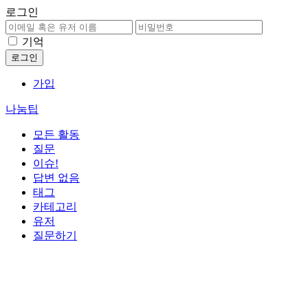
로그인
기억
가입
나눔팁
모든 활동
질문
이슈!
답변 없음
태그
카테고리
유저
질문하기