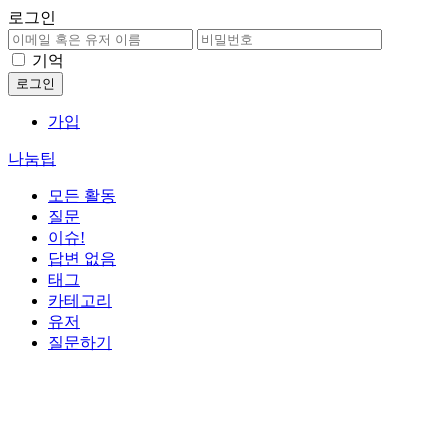
로그인
기억
가입
나눔팁
모든 활동
질문
이슈!
답변 없음
태그
카테고리
유저
질문하기