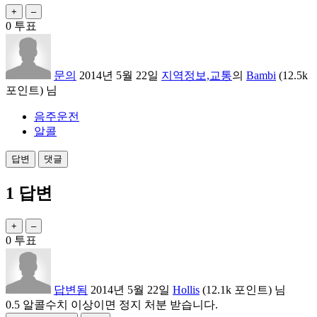
0
투표
문의
2014년 5월 22일
지역정보,교통
의
Bambi
(
12.5k
포인트)
님
음주운전
알콜
1
답변
0
투표
답변됨
2014년 5월 22일
Hollis
(
12.1k
포인트)
님
0.5 알콜수치 이상이면 정지 처분 받습니다.