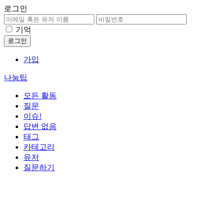
로그인
기억
가입
나눔팁
모든 활동
질문
이슈!
답변 없음
태그
카테고리
유저
질문하기