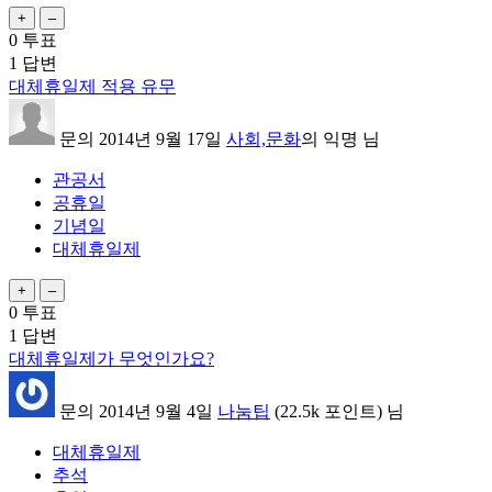
0
투표
1
답변
대체휴일제 적용 유무
문의
2014년 9월 17일
사회,문화
의
익명
님
관공서
공휴일
기념일
대체휴일제
0
투표
1
답변
대체휴일제가 무엇인가요?
문의
2014년 9월 4일
나눔팁
(
22.5k
포인트)
님
대체휴일제
추석