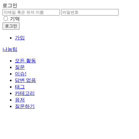
로그인
기억
가입
나눔팁
모든 활동
질문
이슈!
답변 없음
태그
카테고리
유저
질문하기