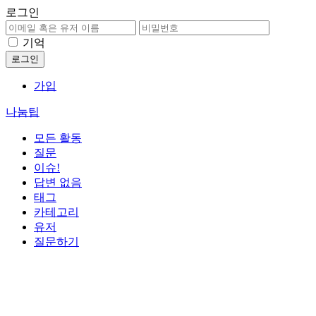
로그인
기억
가입
나눔팁
모든 활동
질문
이슈!
답변 없음
태그
카테고리
유저
질문하기