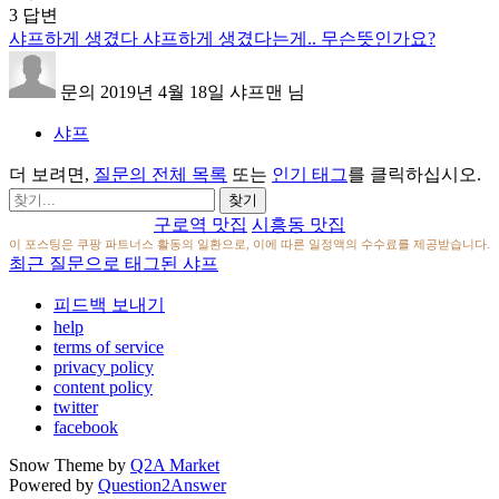
3
답변
샤프하게 생겼다 샤프하게 생겼다는게.. 무슨뜻인가요?
문의
2019년 4월 18일
샤프맨
님
샤프
더 보려면,
질문의 전체 목록
또는
인기 태그
를 클릭하십시오.
구로역 맛집
시흥동 맛집
이 포스팅은 쿠팡 파트너스 활동의 일환으로, 이에 따른 일정액의 수수료를 제공받습니다.
최근 질문으로 태그된 샤프
피드백 보내기
help
terms of service
privacy policy
content policy
twitter
facebook
Snow Theme by
Q2A Market
Powered by
Question2Answer