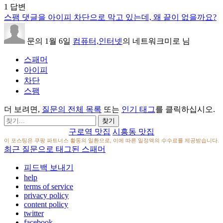
1
답변
스팸 댓글을 아이피 차단으로 막고 있는데, 왜 끝이 없을까요?
문의
1월 6일
컴퓨터,인터넷
의
네트워크미로
님
스패머
아이피
차단
스팸
더 보려면,
질문의 전체 목록
또는
인기 태그
를 클릭하십시오.
구로역 맛집
시흥동 맛집
이 포스팅은 쿠팡 파트너스 활동의 일환으로, 이에 따른 일정액의 수수료를 제공받습니다.
최근 질문으로 태그된 스패머
피드백 보내기
help
terms of service
privacy policy
content policy
twitter
facebook