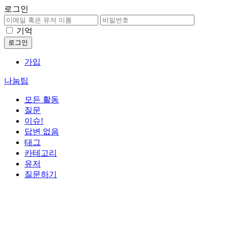
로그인
기억
가입
나눔팁
모든 활동
질문
이슈!
답변 없음
태그
카테고리
유저
질문하기