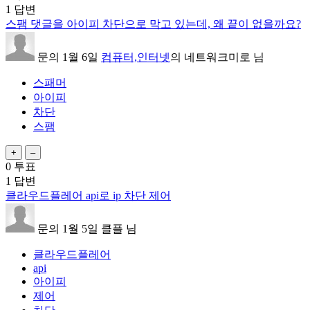
1
답변
스팸 댓글을 아이피 차단으로 막고 있는데, 왜 끝이 없을까요?
문의
1월 6일
컴퓨터,인터넷
의
네트워크미로
님
스패머
아이피
차단
스팸
0
투표
1
답변
클라우드플레어 api로 ip 차단 제어
문의
1월 5일
클플
님
클라우드플레어
api
아이피
제어