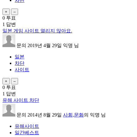
차단
0
투표
1
답변
일본 게임 사이트 열리지 않아요.
문의
2019년 4월 29일
익명
님
일본
차단
사이트
0
투표
1
답변
유해 사이트 차단
문의
2014년 8월 29일
사회,문화
의
익명
님
유해사이트
일간베스트