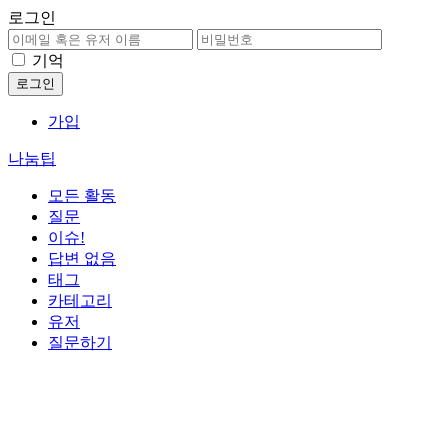
로그인
기억
가입
나눔팁
모든 활동
질문
이슈!
답변 없음
태그
카테고리
유저
질문하기