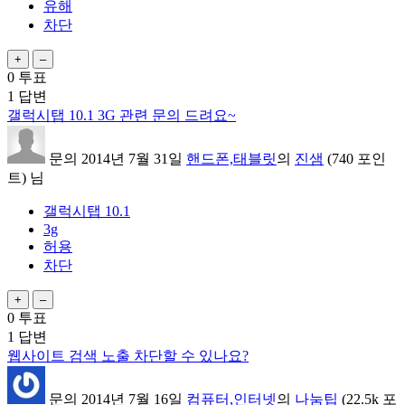
유해
차단
0
투표
1
답변
갤럭시탭 10.1 3G 관련 문의 드려요~
문의
2014년 7월 31일
핸드폰,태블릿
의
진샘
(
740
포인
트)
님
갤럭시탭 10.1
3g
허용
차단
0
투표
1
답변
웹사이트 검색 노출 차단할 수 있나요?
문의
2014년 7월 16일
컴퓨터,인터넷
의
나눔팁
(
22.5k
포