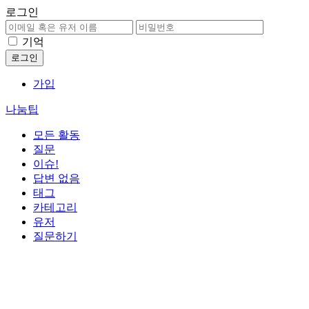
로그인
기억
가입
나눔팁
모든 활동
질문
이슈!
답변 없음
태그
카테고리
유저
질문하기