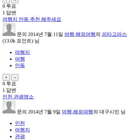
0
투표
1
답변
여행지 안동 추천 해주세요
문의
2014년 7월 11일
여행,해외여행
의
피타고라스
(
13.0k
포인트)
님
여행지
여행
안동
0
투표
1
답변
인천 관광명소
문의
2014년 7월 9일
여행,해외여행
의
대구시민
님
인천
여행지
관광