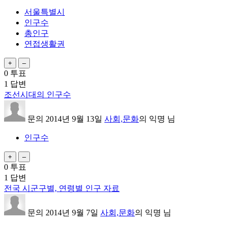
서울특별시
인구수
총인구
연접생활권
0
투표
1
답변
조선시대의 인구수
문의
2014년 9월 13일
사회,문화
의
익명
님
인구수
0
투표
1
답변
전국 시군구별, 연령별 인구 자료
문의
2014년 9월 7일
사회,문화
의
익명
님