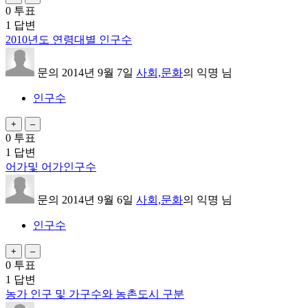
0
투표
1
답변
2010년도 연령대별 인구수
문의
2014년 9월 7일
사회,문화
의
익명
님
인구수
0
투표
1
답변
어가및 어가인구수
문의
2014년 9월 6일
사회,문화
의
익명
님
인구수
0
투표
1
답변
농가 인구 및 가구수와 농촌도시 구분