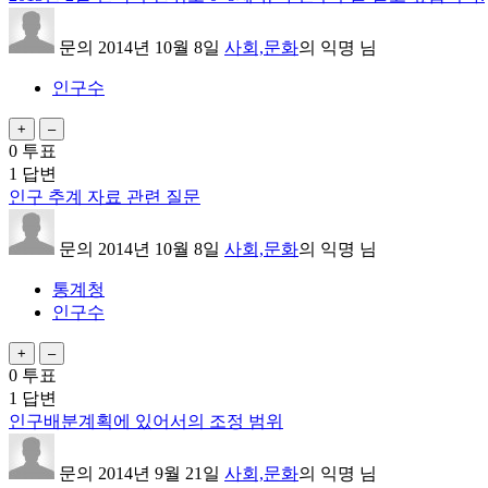
문의
2014년 10월 8일
사회,문화
의
익명
님
인구수
0
투표
1
답변
인구 추계 자료 관련 질문
문의
2014년 10월 8일
사회,문화
의
익명
님
통계청
인구수
0
투표
1
답변
인구배분계획에 있어서의 조정 범위
문의
2014년 9월 21일
사회,문화
의
익명
님