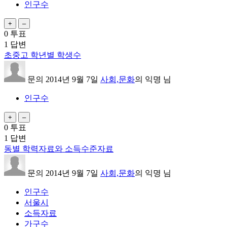
인구수
0
투표
1
답변
초중고 학년별 학생수
문의
2014년 9월 7일
사회,문화
의
익명
님
인구수
0
투표
1
답변
동별 학력자료와 소득수준자료
문의
2014년 9월 7일
사회,문화
의
익명
님
인구수
서울시
소득자료
가구수