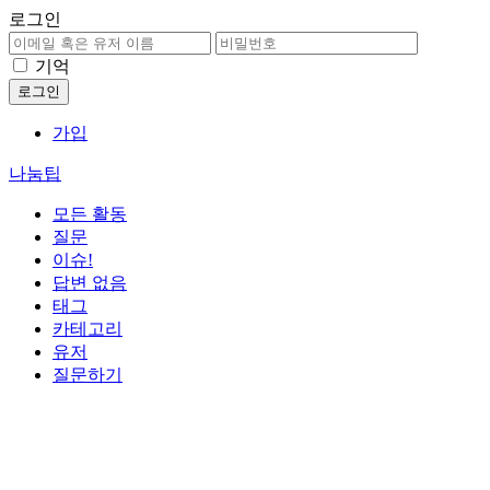
로그인
기억
가입
나눔팁
모든 활동
질문
이슈!
답변 없음
태그
카테고리
유저
질문하기