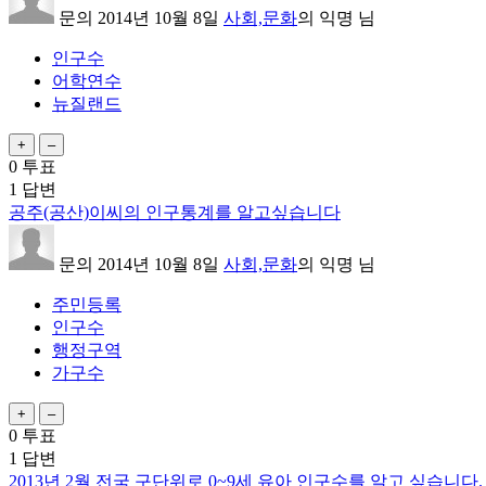
문의
2014년 10월 8일
사회,문화
의
익명
님
인구수
어학연수
뉴질랜드
0
투표
1
답변
공주(공산)이씨의 인구통계를 알고싶습니다
문의
2014년 10월 8일
사회,문화
의
익명
님
주민등록
인구수
행정구역
가구수
0
투표
1
답변
2013년 2월 전국 구단위로 0~9세 유아 인구수를 알고 싶습니다.