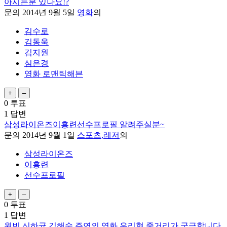
아시는분 있나요!?
문의
2014년 9월 5일
영화
의
김수로
김동욱
김지원
심은경
영화 로맨틱해븐
0
투표
1
답변
삼성라이온즈이흥련선수프로필 알려주실분~
문의
2014년 9월 1일
스포츠,레저
의
삼성라이온즈
이흥련
선수프로필
0
투표
1
답변
원빈 신하균 김해숙 주연의 영화 우리형 줄거리가 궁금합니다