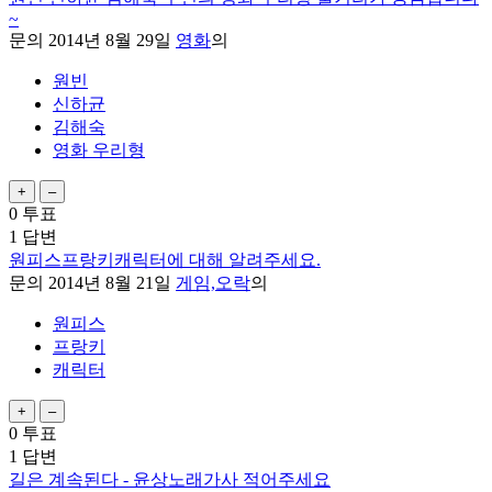
~
문의
2014년 8월 29일
영화
의
원빈
신하균
김해숙
영화 우리형
0
투표
1
답변
원피스프랑키캐릭터에 대해 알려주세요.
문의
2014년 8월 21일
게임,오락
의
원피스
프랑키
캐릭터
0
투표
1
답변
길은 계속된다 - 윤상노래가사 적어주세요