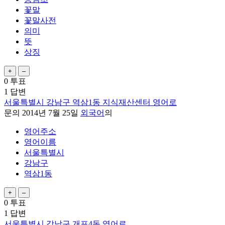
꽃말
꽃말사전
의미
뜻
상징
0
투표
1
답변
서울특별시 강남구 역삼1동 지식재산센터 영어로
문의
2014년 7월 25일
외국어
의
영어주소
영어이름
서울특별시
강남구
역삼1동
0
투표
1
답변
서울특별시 강남구 개포4동 영어로