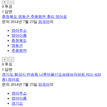
0
투표
1
답변
충청북도 영동군 추풍령면 후리 영어로
문의
2014년 7월 25일
외국어
의
영어주소
영어이름
충청북도
영동군
추풍령면
0
투표
1
답변
경기도 화성시 반송동 나루마을신도브래뉴아파트 (611~620
동) 영어로
문의
2014년 7월 25일
외국어
의
영어주소
영어이름
경기도