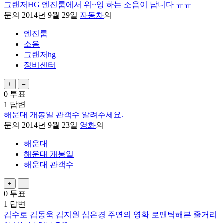
그랜저HG 엔진룸에서 위~잉 하는 소음이 납니다 ㅠㅠ
문의
2014년 9월 29일
자동차
의
엔진룸
소음
그랜저hg
정비센터
0
투표
1
답변
해운대 개봉일 관객수 알려주세요.
문의
2014년 9월 23일
영화
의
해운대
해운대 개봉일
해운대 관객수
0
투표
1
답변
김수로 김동욱 김지원 심은경 주연의 영화 로맨틱해븐 줄거리