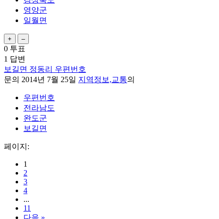
영양군
일월면
0
투표
1
답변
보길면 정동리 우편번호
문의
2014년 7월 25일
지역정보,교통
의
우편번호
전라남도
완도군
보길면
페이지:
1
2
3
4
...
11
다음 »