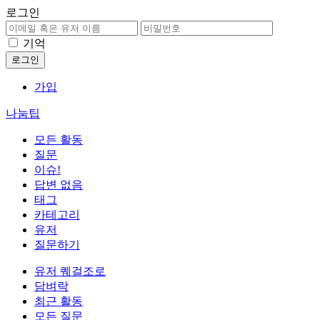
로그인
기억
가입
나눔팁
모든 활동
질문
이슈!
답변 없음
태그
카테고리
유저
질문하기
유저 퀘걸조로
담벼락
최근 활동
모든 질문