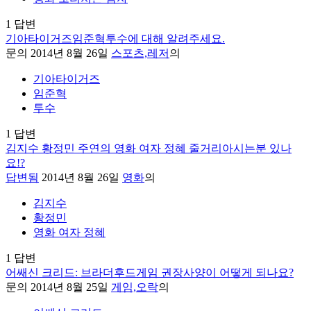
1
답변
기아타이거즈임준혁투수에 대해 알려주세요.
문의
2014년 8월 26일
스포츠,레저
의
기아타이거즈
임준혁
투수
1
답변
김지수 황정민 주연의 영화 여자 정혜 줄거리아시는분 있나
요!?
답변됨
2014년 8월 26일
영화
의
김지수
황정민
영화 여자 정혜
1
답변
어쌔신 크리드: 브라더후드게임 권장사양이 어떻게 되나요?
문의
2014년 8월 25일
게임,오락
의