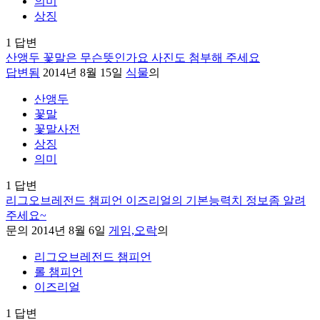
의미
상징
1
답변
산앵두 꽃말은 무슨뜻인가요 사진도 첨부해 주세요
답변됨
2014년 8월 15일
식물
의
산앵두
꽃말
꽃말사전
상징
의미
1
답변
리그오브레전드 챔피언 이즈리얼의 기본능력치 정보좀 알려
주세요~
문의
2014년 8월 6일
게임,오락
의
리그오브레전드 챔피언
롤 챔피언
이즈리얼
1
답변