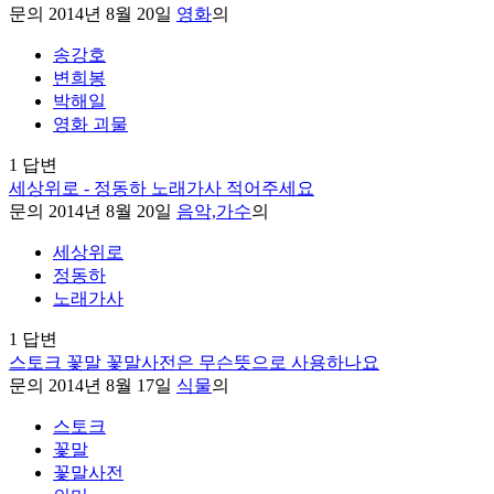
문의
2014년 8월 20일
영화
의
송강호
변희봉
박해일
영화 괴물
1
답변
세상위로 - 정동하 노래가사 적어주세요
문의
2014년 8월 20일
음악,가수
의
세상위로
정동하
노래가사
1
답변
스토크 꽃말 꽃말사전은 무슨뜻으로 사용하나요
문의
2014년 8월 17일
식물
의
스토크
꽃말
꽃말사전