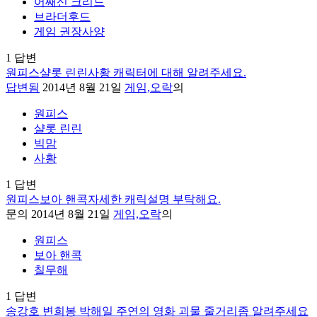
어쌔신 크리드
브라더후드
게임 권장사양
1
답변
원피스샬롯 린린사황 캐릭터에 대해 알려주세요.
답변됨
2014년 8월 21일
게임,오락
의
원피스
샬롯 린린
빅맘
사황
1
답변
원피스보아 핸콕자세한 캐릭설명 부탁해요.
문의
2014년 8월 21일
게임,오락
의
원피스
보아 핸콕
칠무해
1
답변
송강호 변희봉 박해일 주연의 영화 괴물 줄거리좀 알려주세요