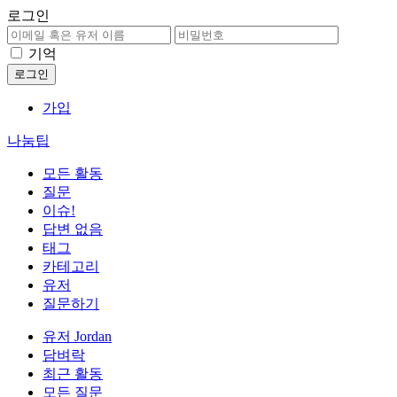
로그인
기억
가입
나눔팁
모든 활동
질문
이슈!
답변 없음
태그
카테고리
유저
질문하기
유저 Jordan
담벼락
최근 활동
모든 질문