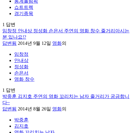
동계올림픽
쇼트트렉
경기종목
1
답변
임창정 안내상 정성화 손은서 주연의 영화 창수 줄거리아시는
분 있나요!?
답변됨
2014년 9월 12일
영화
의
임창정
안내상
정성화
손은서
영화 창수
1
답변
박중훈 김지호 주연의 영화 꼬리치는 남자 줄거리가 궁금합니
다~
답변됨
2014년 8월 26일
영화
의
박중훈
김지호
영화 꼬리치는 남자