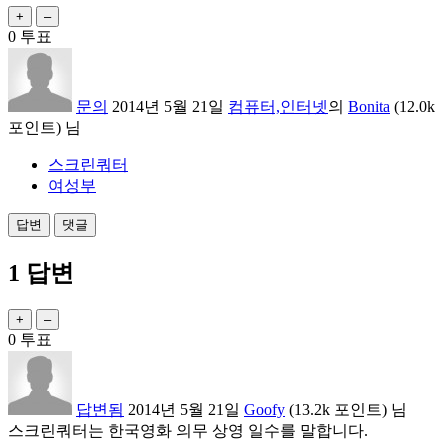
0
투표
문의
2014년 5월 21일
컴퓨터,인터넷
의
Bonita
(
12.0k
포인트)
님
스크린쿼터
여성부
1
답변
0
투표
답변됨
2014년 5월 21일
Goofy
(
13.2k
포인트)
님
스크린쿼터는 한국영화 의무 상영 일수를 말합니다.