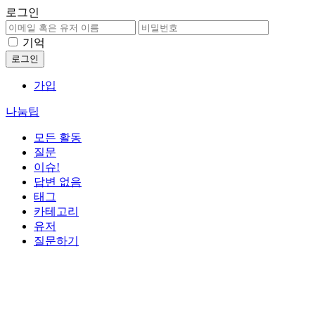
로그인
기억
가입
나눔팁
모든 활동
질문
이슈!
답변 없음
태그
카테고리
유저
질문하기