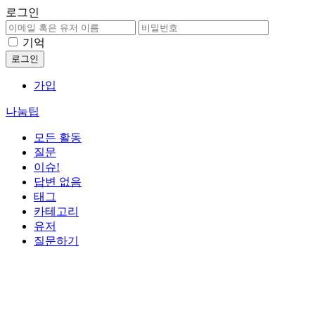
로그인
기억
가입
나눔팁
모든 활동
질문
이슈!
답변 없음
태그
카테고리
유저
질문하기