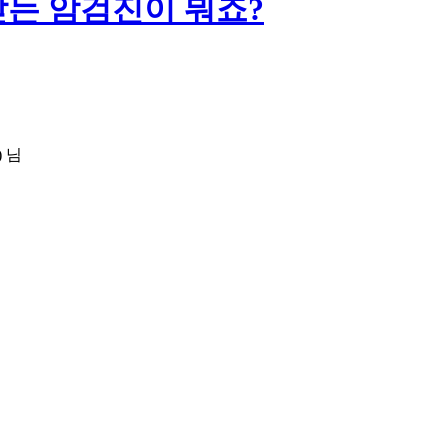
받는 암검진이 뭐죠?
)
님