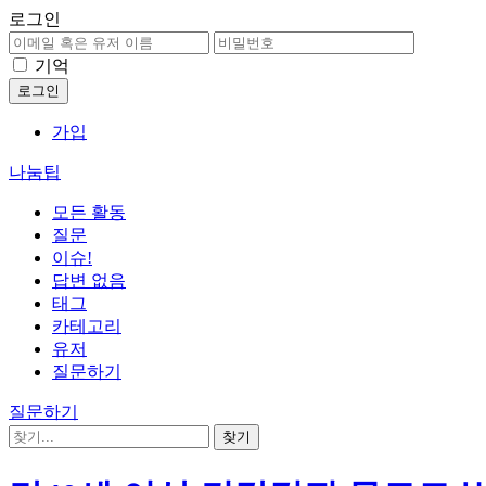
로그인
기억
가입
나눔팁
모든 활동
질문
이슈!
답변 없음
태그
카테고리
유저
질문하기
질문하기