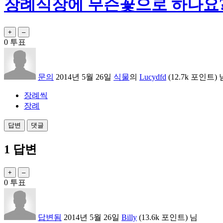
장례식장에 무슨꽃으로 하나요
0
투표
문의
2014년 5월 26일
식물
의
Lucydfd
(
12.7k
포인트)
장례씩
장례
1
답변
0
투표
답변됨
2014년 5월 26일
Billy
(
13.6k
포인트)
님