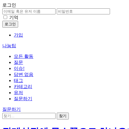
로그인
기억
가입
나눔팁
모든 활동
질문
이슈!
답변 없음
태그
카테고리
유저
질문하기
질문하기