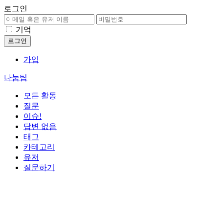
로그인
기억
가입
나눔팁
모든 활동
질문
이슈!
답변 없음
태그
카테고리
유저
질문하기