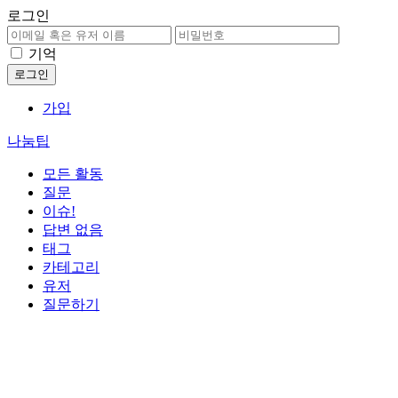
로그인
기억
가입
나눔팁
모든 활동
질문
이슈!
답변 없음
태그
카테고리
유저
질문하기