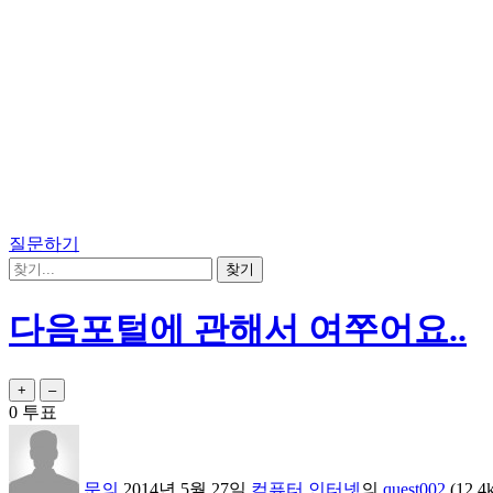
질문하기
다음포털에 관해서 여쭈어요..
0
투표
문의
2014년 5월 27일
컴퓨터,인터넷
의
quest002
(
12.4