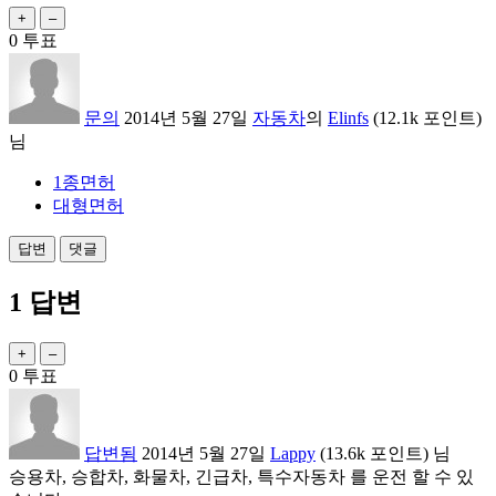
0
투표
문의
2014년 5월 27일
자동차
의
Elinfs
(
12.1k
포인트)
님
1종면허
대형면허
1
답변
0
투표
답변됨
2014년 5월 27일
Lappy
(
13.6k
포인트)
님
승용차, 승합차, 화물차, 긴급차, 특수자동차 를 운전 할 수 있