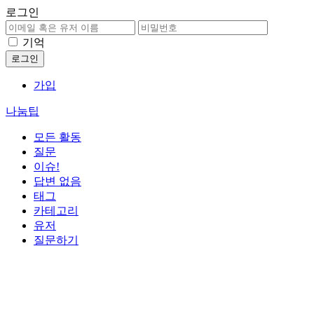
로그인
기억
가입
나눔팁
모든 활동
질문
이슈!
답변 없음
태그
카테고리
유저
질문하기