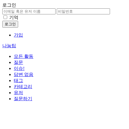
로그인
기억
가입
나눔팁
모든 활동
질문
이슈!
답변 없음
태그
카테고리
유저
질문하기