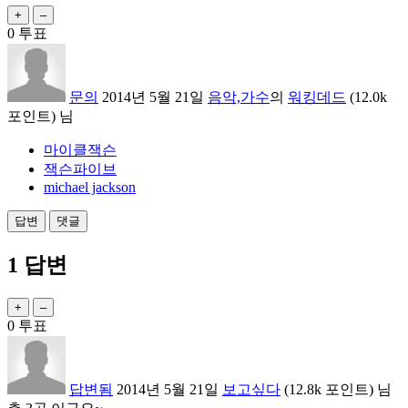
0
투표
문의
2014년 5월 21일
음악,가수
의
워킹데드
(
12.0k
포인트)
님
마이클잭슨
잭슨파이브
michael jackson
1
답변
0
투표
답변됨
2014년 5월 21일
보고싶다
(
12.8k
포인트)
님