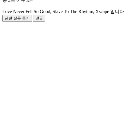
총 3곡 이구요~
Love Never Felt So Good, Slave To The Rhythm, Xscape 입니다